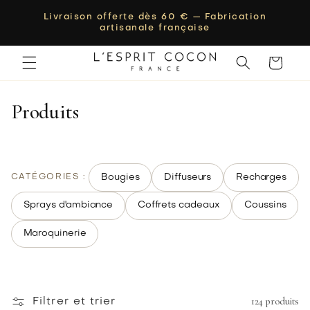
passer au
Livraison offerte dès 60 € — Fabrication
contenu
artisanale française
Panier
P
r
o
d
u
i
t
s
Bougies
Diffuseurs
Recharges
CATÉGORIES :
Sprays d'ambiance
Coffrets cadeaux
Coussins
Maroquinerie
124 produits
Filtrer et trier