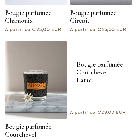
Bougie parfumée
Bougie parfumée
Chamonix
Circuit
Prix
Prix
À partir de €95,00 EUR
À partir de €35,00 EUR
habituel
habituel
Bougie parfumée
Courchevel –
Laine
Prix
À partir de €29,00 EUR
habituel
Bougie parfumée
Courchevel