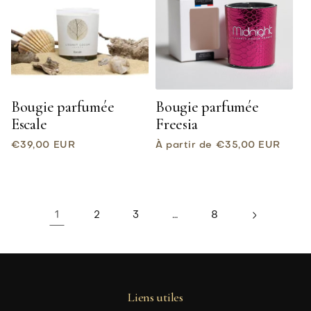
Bougie parfumée
Bougie parfumée
Escale
Freesia
Prix
Prix
€39,00 EUR
À partir de €35,00 EUR
habituel
habituel
1
…
2
3
8
Liens utiles